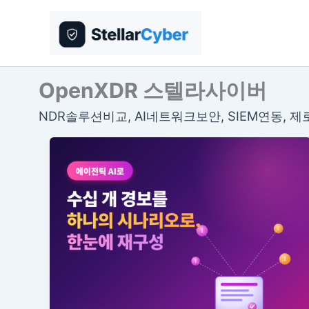
콘
텐
츠
로
건
OpenXDR 스텔라사이버
너
NDR솔루션비교, AI네트워크보안, SIEM연동, 
뛰
기