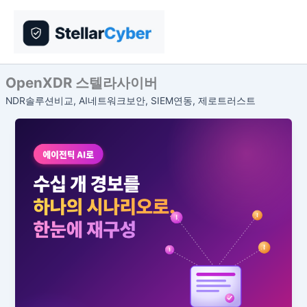
콘
텐
츠
로
건
OpenXDR 스텔라사이버
너
NDR솔루션비교, AI네트워크보안, SIEM연동, 제로트러스트
뛰
기