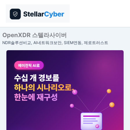
콘
텐
츠
로
건
OpenXDR 스텔라사이버
너
NDR솔루션비교, AI네트워크보안, SIEM연동, 제로트러스트
뛰
기