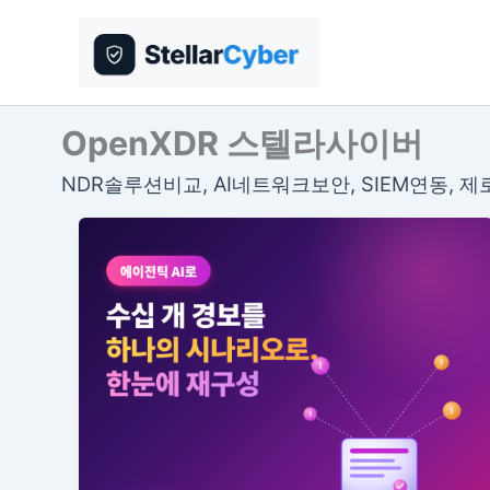
콘
텐
츠
로
건
OpenXDR 스텔라사이버
너
NDR솔루션비교, AI네트워크보안, SIEM연동, 
뛰
기