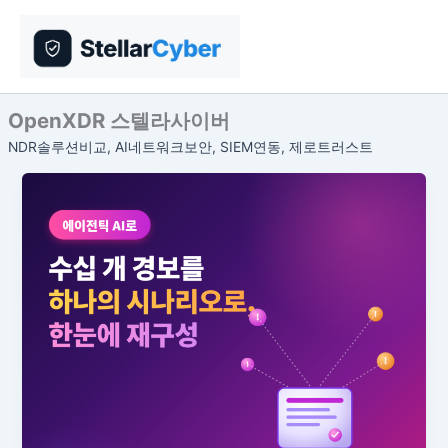
콘
텐
츠
로
건
OpenXDR 스텔라사이버
너
NDR솔루션비교, AI네트워크보안, SIEM연동, 제로트러스트
뛰
기