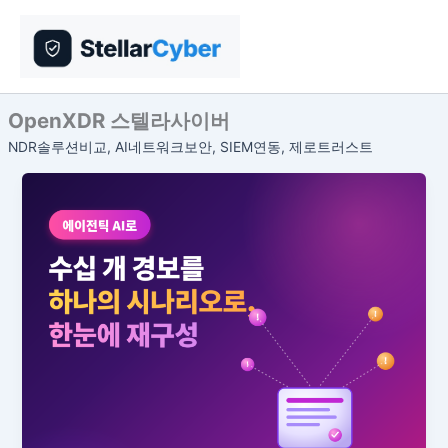
콘
텐
츠
로
건
OpenXDR 스텔라사이버
너
NDR솔루션비교, AI네트워크보안, SIEM연동, 제로트러스트
뛰
기