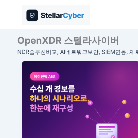
콘
텐
츠
로
건
OpenXDR 스텔라사이버
너
NDR솔루션비교, AI네트워크보안, SIEM연동, 
뛰
기