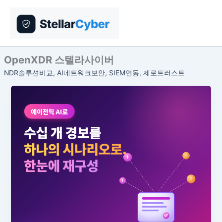
콘
텐
츠
로
건
OpenXDR 스텔라사이버
너
NDR솔루션비교, AI네트워크보안, SIEM연동, 제로트러스트
뛰
기